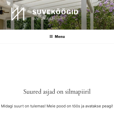
Skip
to
SUVEKÖÖGID
content
SUVI ON AIAS
Menu
Suured asjad on silmapiiril
Midagi suurt on tulemas! Meie pood on töös ja avatakse peagi!