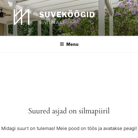
Skip
to
SUVEKÖÖGID
content
SUVI ON AIAS
Menu
Suured asjad on silmapiiril
Midagi suurt on tulemas! Meie pood on töös ja avatakse peagi!